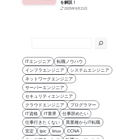
を解説！
2025年9月21日
KEYWORD
か
ら
ITエンジニア
転職ノウハウ
探
インフラエンジニア
システムエンジニア
す
ネットワークエンジニア
サーバーエンジニア
セキュリティエンジニア
クラウドエンジニア
プログラマー
IT資格
IT業界
仕事辞めたい
仕事行きたくない
異業種からIT転職
安定
lpic
linux
CCNA