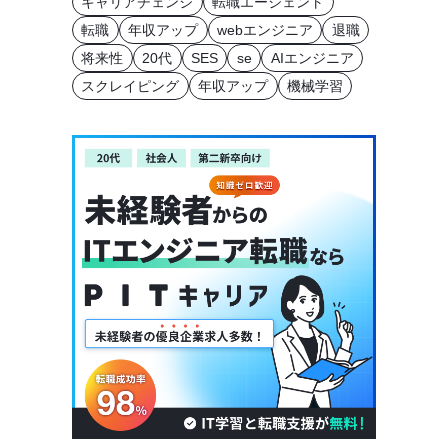
キャリアチェンジ
転職エージェント
転職
年収アップ
webエンジニア
退職
将来性
20代
SES
se
AIエンジニア
スクレイピング
年収アップ
機械学習