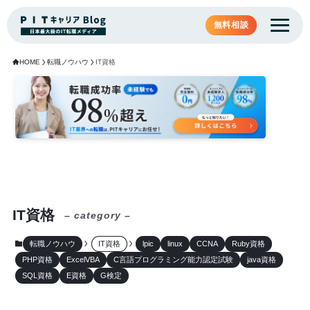
無料相談
HOME
転職ノウハウ
IT資格
IT資格
– category –
転職ノウハウ
IT資格
lpic
linux
CCNA
Ruby資格
PHP資格
ExcelVBA
C言語プログラミング能力認定試験
java資格
SQL資格
E資格
G検定