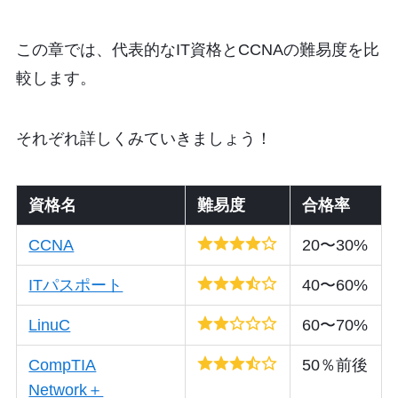
この章では、代表的なIT資格とCCNAの難易度を比
較します。
それぞれ詳しくみていきましょう！
資格名
難易度
合格率
CCNA
20〜30%
ITパスポート
40〜60%
LinuC
60〜70%
CompTIA
50％前後
Network＋