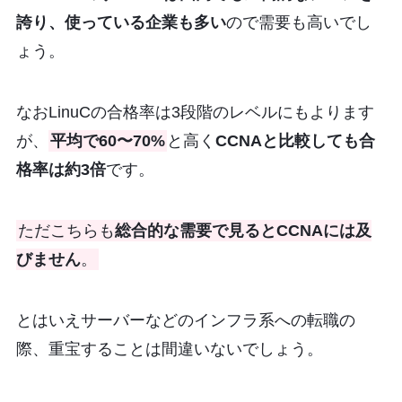
誇り、使っている企業も多い
ので需要も高いでし
ょう。
なおLinuCの合格率は3段階のレベルにもよります
が、
平均で60〜70%
と高く
CCNAと比較しても合
格率は約3倍
です。
ただこちらも
総合的な需要で見るとCCNAには及
びません
。
とはいえサーバーなどのインフラ系への転職の
際、重宝することは間違いないでしょう。