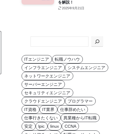
を解説！
2025年9月21日
KEYWORD
か
ら
ITエンジニア
転職ノウハウ
探
インフラエンジニア
システムエンジニア
す
ネットワークエンジニア
サーバーエンジニア
セキュリティエンジニア
クラウドエンジニア
プログラマー
IT資格
IT業界
仕事辞めたい
仕事行きたくない
異業種からIT転職
安定
lpic
linux
CCNA