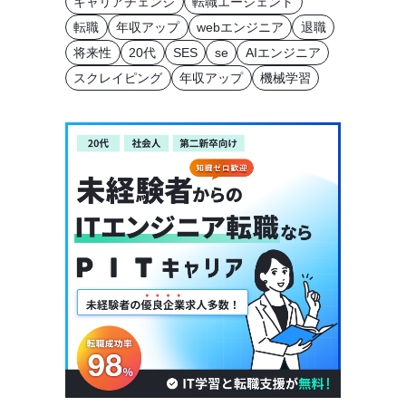
キャリアチェンジ
転職エージェント
転職
年収アップ
webエンジニア
退職
将来性
20代
SES
se
AIエンジニア
スクレイピング
年収アップ
機械学習