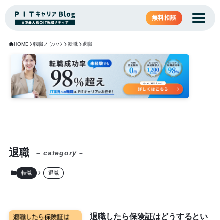
無料相談
HOME
転職ノウハウ
転職
退職
退職
– category –
転職
退職
退職したら保険証はどうするとい