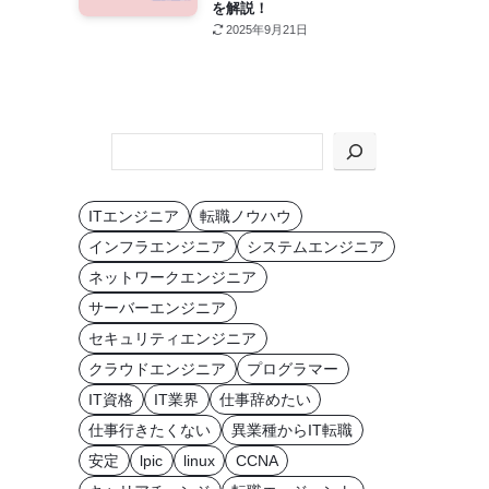
を解説！
2025年9月21日
KEYWORD
か
ら
ITエンジニア
転職ノウハウ
探
インフラエンジニア
システムエンジニア
す
ネットワークエンジニア
サーバーエンジニア
セキュリティエンジニア
クラウドエンジニア
プログラマー
IT資格
IT業界
仕事辞めたい
仕事行きたくない
異業種からIT転職
安定
lpic
linux
CCNA