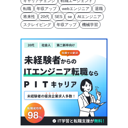
キャリアチェンジ
転職エージェント
転職
年収アップ
webエンジニア
退職
将来性
20代
SES
se
AIエンジニア
スクレイピング
年収アップ
機械学習