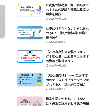
IT資格の難易度一覧｜初心者に
おすすめの試験と転職に役立つ
理由を解説！
2025年5月30日
仕事に行きたくないときは休む
のもOK！休む判断基準や理由
例を紹介！
2025年5月30日
【2025年版】IT資格ランキン
グ｜初心者・上級者向けおすす
め資格と取得メリット
2025年9月26日
【初心者向け】Linuxにおすす
めのディストリビューションは
どれ？個人・法人別にご紹介
2025年5月20日
た
日常生活で使われているAIと
は？身近な活用例と今後の展望