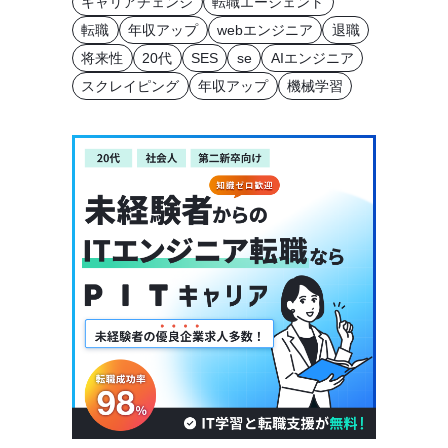
キャリアチェンジ
転職エージェント
転職
年収アップ
webエンジニア
退職
将来性
20代
SES
se
AIエンジニア
スクレイピング
年収アップ
機械学習