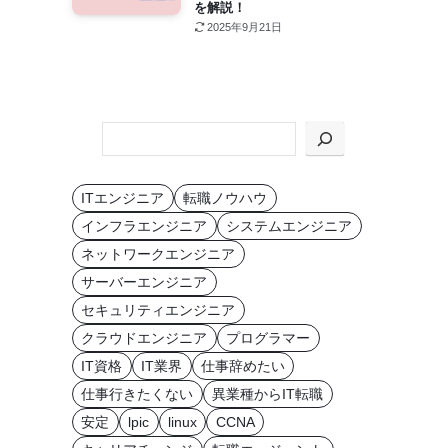
を解説！
2025年9月21日
KEYWORD
か
ら
ITエンジニア
転職ノウハウ
探
インフラエンジニア
システムエンジニア
す
ネットワークエンジニア
サーバーエンジニア
セキュリティエンジニア
クラウドエンジニア
プログラマー
IT資格
IT業界
仕事辞めたい
仕事行きたくない
異業種からIT転職
安定
lpic
linux
CCNA