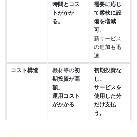
時間とコス
需要に応じ
トがかか
て柔軟に設
る。
備を増減
可
。
新サービス
の追加も迅
速。
コスト構造
機材等の
初
初期投資な
期投資が高
し。
額
。
サービスを
運用コスト
使用した分
がかかる
。
だけ支払
う。