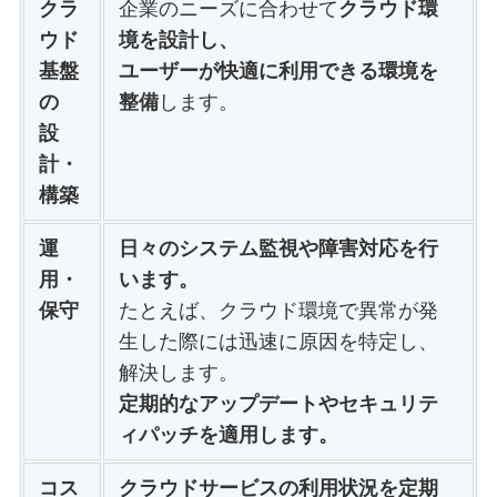
クラ
企業のニーズに合わせて
クラウド環
ウド
境を設計し、
基盤
ユーザーが快適に利用できる環境を
の
整備
します。
設
計・
構築
運
日々のシステム監視や障害対応を行
用・
います。
保守
たとえば、クラウド環境で異常が発
生した際には迅速に原因を特定し、
解決します。
定期的なアップデートやセキュリテ
ィパッチを適用します。
コス
クラウドサービスの利用状況を定期