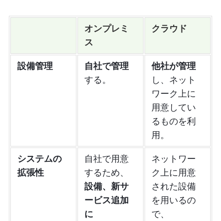
オンプレミ
クラウド
ス
設備管理
自社で管理
他社が管理
する。
し、ネット
ワーク上に
用意してい
るものを利
用。
システムの
自社で用意
ネットワー
拡張性
するため、
ク上に用意
設備、新サ
された設備
ービス追加
を用いるの
に
で、