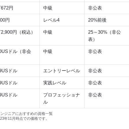
万672円
中級
非公表
500円
レベル4
20%前後
万2,900円（税込）
中級
25～30%（非公
表）
60USドル（非会
中級
非公表
）
99USドル
エントリーレベル
非公表
49USドル
実践レベル
非公表
49USドル
プロフェッショナ
非公表
ル
エンジニアにおすすめの資格一覧
023年11月時点での価格です。