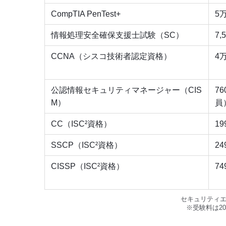
CompTIA PenTest+
5
情報処理安全確保支援士試験（SC）
7,
CCNA（シスコ技術者認定資格）
4
公認情報セキュリティマネージャー（CIS
7
M）
員
CC（ISC²資格）
1
SSCP（ISC²資格）
2
CISSP（ISC²資格）
7
セキュリティ
※受験料は2