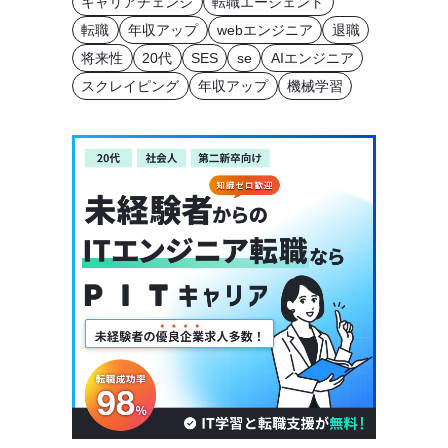
キャリアチェンジ
転職エージェント
転職
年収アップ
webエンジニア
退職
将来性
20代
SES
se
AIエンジニア
スクレイピング
年収アップ
機械学習