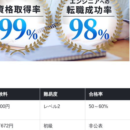
】
験料
難易度
合格率
500円
レベル2
50～60%
万672円
初級
非公表