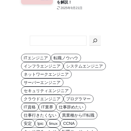
を解説！
2025年9月21日
KEYWORD
か
ら
ITエンジニア
転職ノウハウ
探
インフラエンジニア
システムエンジニア
す
ネットワークエンジニア
サーバーエンジニア
セキュリティエンジニア
クラウドエンジニア
プログラマー
IT資格
IT業界
仕事辞めたい
仕事行きたくない
異業種からIT転職
安定
lpic
linux
CCNA