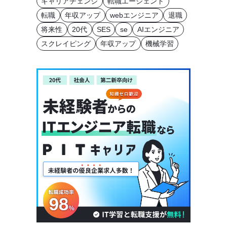
キャリアチェンジ
転職エージェント
転職
年収アップ
webエンジニア
退職
将来性
20代
SES
se
AIエンジニア
スクレイピング
年収アップ
機械学習