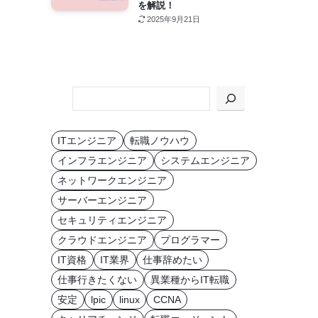
を解説！
2025年9月21日
KEYWORD
か
ら
ITエンジニア
転職ノウハウ
探
インフラエンジニア
システムエンジニア
す
ネットワークエンジニア
サーバーエンジニア
セキュリティエンジニア
クラウドエンジニア
プログラマー
IT資格
IT業界
仕事辞めたい
仕事行きたくない
異業種からIT転職
安定
lpic
linux
CCNA