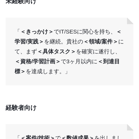
未経験向け
「
＜きっかけ＞
でIT/SESに関心を持ち、
＜
学習/実践＞
を継続。貴社の
＜領域/案件＞
に
て、まず
＜具体タスク＞
を確実に遂行し、
＜資格/学習計画＞
で3ヶ月以内に
＜到達目
標＞
を達成します。」
経験者向け
「
＜案件/技術＞
で
＜数値成果＞
を出しまし