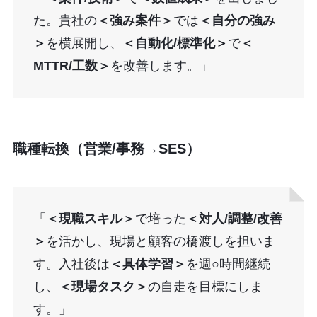
た。貴社の
＜強み案件＞
では
＜自分の強み
＞
を横展開し、
＜自動化/標準化＞
で
＜
MTTR/工数＞
を改善します。」
職種転換（営業/事務→SES）
「
＜現職スキル＞
で培った
＜対人/調整/改善
＞
を活かし、現場と顧客の橋渡しを担いま
す。入社後は
＜具体学習＞
を週○時間継続
し、
＜現場タスク＞
の自走を目標にしま
す。」