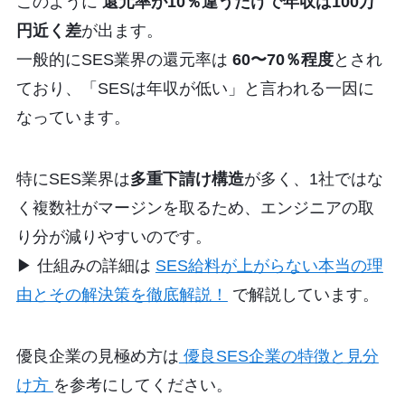
このように
還元率が10％違うだけで年収は100万
円近く差
が出ます。
一般的にSES業界の還元率は
60〜70％程度
とされ
ており、「SESは年収が低い」と言われる一因に
なっています。
特にSES業界は
多重下請け構造
が多く、1社ではな
く複数社がマージンを取るため、エンジニアの取
り分が減りやすいのです。
▶︎ 仕組みの詳細は
SES給料が上がらない本当の理
由とその解決策を徹底解説！
で解説しています。
優良企業の見極め方は
優良SES企業の特徴と見分
け方
を参考にしてください。