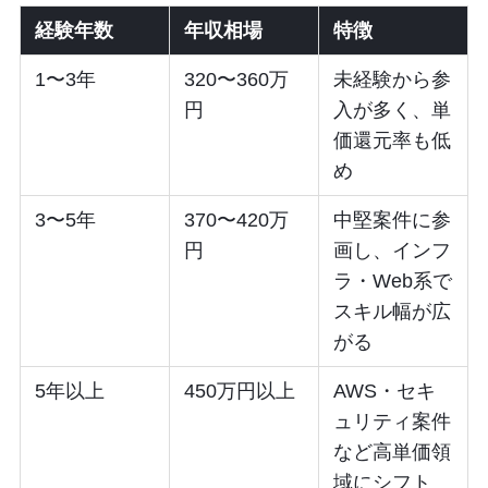
経験年数
年収相場
特徴
1〜3年
320〜360万
未経験から参
円
入が多く、単
価還元率も低
め
3〜5年
370〜420万
中堅案件に参
円
画し、インフ
ラ・Web系で
スキル幅が広
がる
5年以上
450万円以上
AWS・セキ
ュリティ案件
など高単価領
域にシフト