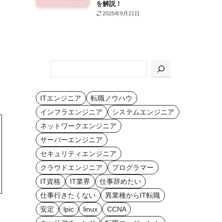
を解説！
2025年9月21日
KEYWORD
か
ら
ITエンジニア
転職ノウハウ
探
インフラエンジニア
システムエンジニア
す
ネットワークエンジニア
サーバーエンジニア
セキュリティエンジニア
クラウドエンジニア
プログラマー
IT資格
IT業界
仕事辞めたい
仕事行きたくない
異業種からIT転職
安定
lpic
linux
CCNA