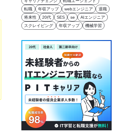
キャリアチェンジ
転職エージェント
転職
年収アップ
webエンジニア
退職
将来性
20代
SES
se
AIエンジニア
スクレイピング
年収アップ
機械学習