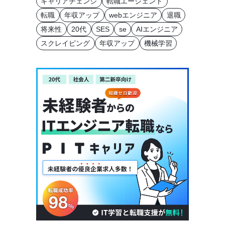
キャリアチェンジ
転職エージェント
転職
年収アップ
webエンジニア
退職
将来性
20代
SES
se
AIエンジニア
スクレイピング
年収アップ
機械学習