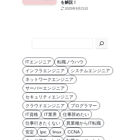
を解説！
2025年9月21日
KEYWORD
か
ら
ITエンジニア
転職ノウハウ
探
インフラエンジニア
システムエンジニア
す
ネットワークエンジニア
サーバーエンジニア
セキュリティエンジニア
クラウドエンジニア
プログラマー
IT資格
IT業界
仕事辞めたい
仕事行きたくない
異業種からIT転職
安定
lpic
linux
CCNA