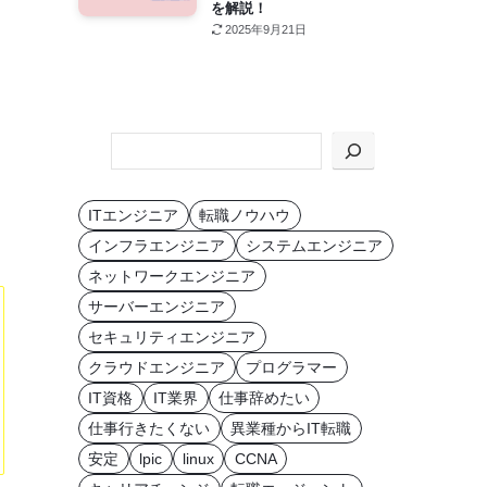
を解説！
2025年9月21日
KEYWORD
か
ら
ITエンジニア
転職ノウハウ
探
インフラエンジニア
システムエンジニア
す
ネットワークエンジニア
サーバーエンジニア
セキュリティエンジニア
クラウドエンジニア
プログラマー
IT資格
IT業界
仕事辞めたい
仕事行きたくない
異業種からIT転職
安定
lpic
linux
CCNA