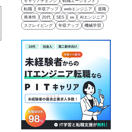
キャリアチェンジ
転職エージェント
転職
年収アップ
webエンジニア
退職
将来性
20代
SES
se
AIエンジニア
スクレイピング
年収アップ
機械学習